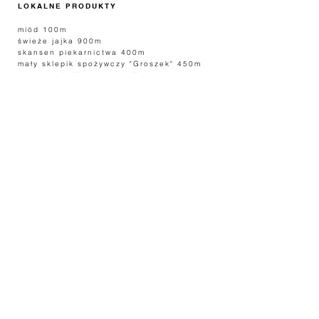
LOKALNE PRODUKTY
miód 100m
świeże jajka 900m
skansen piekarnictwa 400m
mały sklepik spożywczy "Groszek" 450m
restauracja "Nad stawami" 400m
smażalnia ryb 900m
restaura
cja Aquakultura 900m
restauracja Pawilon Norweski 3400m
POŁĄCZENIA AUTOBUSOWE Z
PODGÓRZYNA
LINK MZK JELENIA GÓRA
LIN
K 106
LINK 104
MIEJSCOWOŚCI W
POBLIŻU:
ZACHEŁMIE
1,6km
SOSNÓWKA
3km