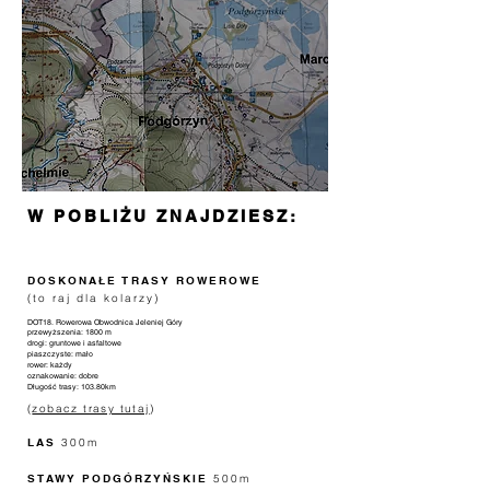
W POBLIŻU ZNAJDZIESZ:
DOSKONAŁE TRASY ROWEROWE
(to raj dla kolarzy)
DOT18. Rowerowa Obwodnica Jeleniej Góry
przewyższenia: 1800 m
drogi: gruntowe i asfaltowe
piaszczyste: mało
rower: każdy
oznakowanie: dobre
Długość trasy: 103.80km
(
zobacz trasy tutaj
)
LAS
300m
STAWY PODGÓRZYŃSKIE
500m