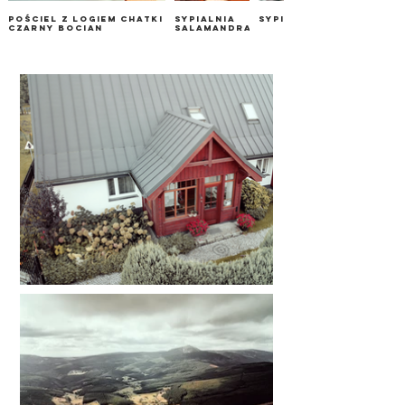
Pościel z logiem Chatki
Sypialnia
Sypialnia Salamandra
Czarny Bocian
Salamandra