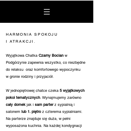
HARMONIA SPOKOJU
I ATRAKCJI.
Wyjątkowa Chatka
Czarny Bocian
w
Podgórzynie
zapewnia wszystko, co niezbędne
do relaksu
oraz komfortowego wypoczynku
w gronie rodziny i przyjaciół.
W jednopiętrowej chatce czeka
5 wyjątkowych
pokoi tematycznych
.
Wynajmujemy zarówno
cały domek
jak i
sam parter
z sypialnią i
salonem
lub 1. piętro
z czterema sypialniami.
Na parterze znajduje się duża, w pełni
wyposażona kuchnia.
Na każdej kondygnacji